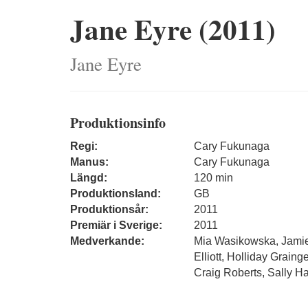
Jane Eyre (2011)
Jane Eyre
Produktionsinfo
Regi:
Cary Fukunaga
Manus:
Cary Fukunaga
Längd:
120 min
Produktionsland:
GB
Produktionsår:
2011
Premiär i Sverige:
2011
Medverkande:
Mia Wasikowska, Jamie
Elliott, Holliday Grain
Craig Roberts, Sally H
Freya Wilson, Emily H
Freya Parks, Edwina El