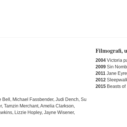
Filmografi, 
2004
Victoria p
2009
Sin Nomb
2011
Jane Eyre
2012
Sleepwalki
2015
Beasts of
 Bell, Michael Fassbender, Judi Dench, Su
ger, Tamzin Merchant, Amelia Clarkson,
awkins, Lizzie Hopley, Jayne Wisener,
aigh, Simon McBurney, Sandy McDade,
ek, Ewart James Walters m.fl.