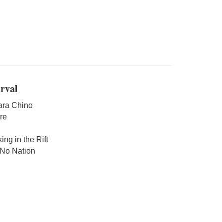
urval
ara Chino
re
ng in the Rift
 No Nation