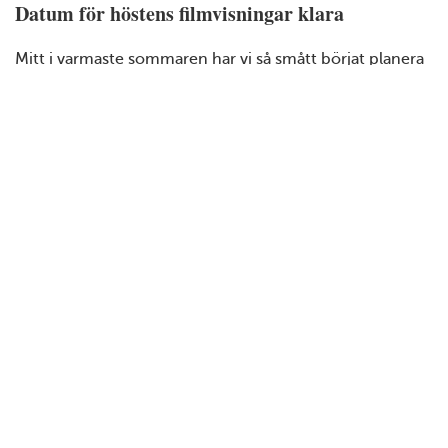
Datum för höstens filmvisningar klara
Mitt i varmaste sommaren har vi så smått börjat planera
för höstens filmer. Vilka filmerna blir är inte riktigt klart
ännu, men vi återkommer så fort det är bestämt.
Biljettsläpp blir fredagen den 28 augusti. Priset är 400 kr
för 8 filmer.
D
atum för höstens visningar (måndagar
udda veckor): 7 sep, 21 sep, 5 okt, 19 okt, 2 nov, 16 nov,
30 nov och 14 dec.
Nu önska vi alla om en fin sommar!
Kulresultat för ”DJ Ahmed”
Vårens sista film ”Dj Ahmed” fick 4,2 kulor på 16.00-
visningen och 4,1 på 18.30-visningen.
Tack för den här terminen och välkomna tillbaka till
hösten!