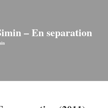
Simin – En separation
min