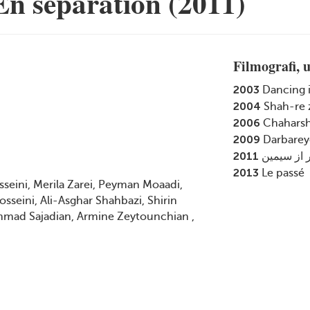
En separation (2011)
Filmografi, 
2003
Dancing i
2004
Shah-re 
2006
Chaharsh
2009
Darbareye
2011
ر از سیمین
2013
Le passé
sseini, Merila Zarei, Peyman Moaadi,
sseini, Ali-Asghar Shahbazi, Shirin
ad Sajadian, Armine Zeytounchian ,