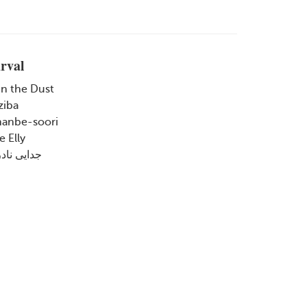
urval
n the Dust
ziba
anbe-soori
 Elly
جدایی ناد