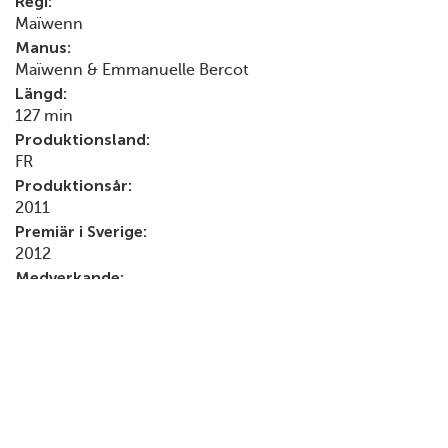
Regi:
Maïwenn
Manus:
Maïwenn & Emmanuelle Bercot
Längd:
127 min
Produktionsland:
FR
Produktionsår:
2011
Premiär i Sverige:
2012
Medverkande:
Karin Viard, JoeyStarr, Marina Foïs, Nicolas Duvauchelle,
Maïwenn, Karole Rocher, Emmanuelle Bercot, Frédéric
Pierrot, Arnaud Henriet, Naidra Ayadi, Jérémie Elkaïm,
Riccardo Scamarcio, Sandrine Kiberlain, Wladimir
Yordanoff, Louis-Do de Lencquesaing
Filmografi, urval