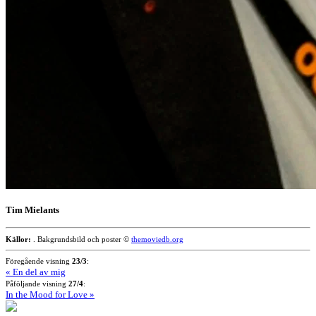
Tim Mielants
Källor:
. Bakgrundsbild och poster ©
themoviedb.org
Föregående visning
23/3
:
« En del av mig
Påföljande visning
27/4
:
In the Mood for Love »