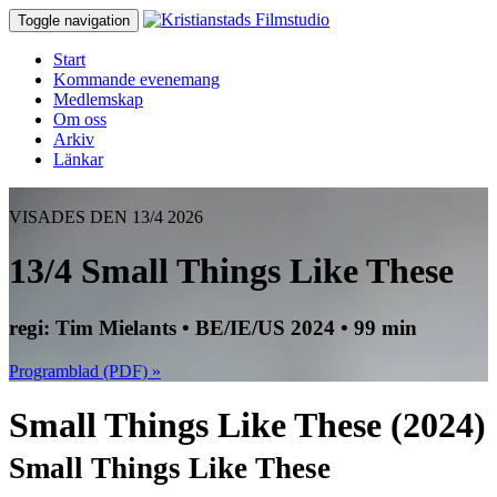
Toggle navigation
Start
Kommande evenemang
Medlemskap
Om oss
Arkiv
Länkar
VISADES DEN 13/4 2026
13/4 Small Things Like These
regi: Tim Mielants • BE/IE/US 2024 • 99 min
Programblad (PDF) »
Small Things Like These (2024)
Small Things Like These