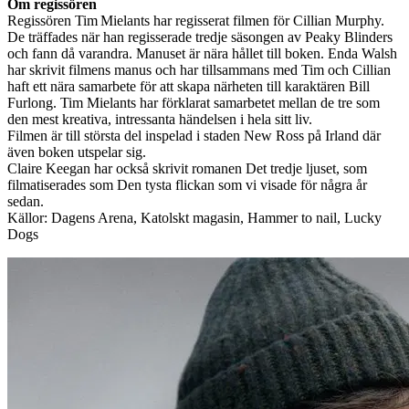
Om regissören
Regissören Tim Mielants har regisserat filmen för Cillian Murphy.
De träffades när han regisserade tredje säsongen av Peaky Blinders
och fann då varandra. Manuset är nära hållet till boken. Enda Walsh
har skrivit filmens manus och har tillsammans med Tim och Cillian
haft ett nära samarbete för att skapa närheten till karaktären Bill
Furlong. Tim Mielants har förklarat samarbetet mellan de tre som
den mest kreativa, intressanta händelsen i hela sitt liv.
Filmen är till största del inspelad i staden New Ross på Irland där
även boken utspelar sig.
Claire Keegan har också skrivit romanen Det tredje ljuset, som
filmatiserades som Den tysta flickan som vi visade för några år
sedan.
Källor: Dagens Arena, Katolskt magasin, Hammer to nail, Lucky
Dogs