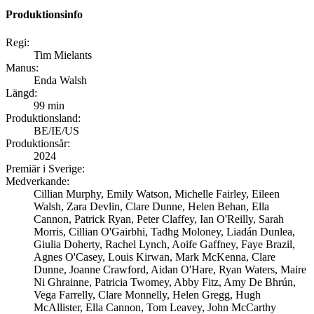
Produktionsinfo
Regi:
Tim Mielants
Manus:
Enda Walsh
Längd:
99 min
Produktionsland:
BE/IE/US
Produktionsår:
2024
Premiär i Sverige:
Medverkande:
Cillian Murphy, Emily Watson, Michelle Fairley, Eileen
Walsh, Zara Devlin, Clare Dunne, Helen Behan, Ella
Cannon, Patrick Ryan, Peter Claffey, Ian O'Reilly, Sarah
Morris, Cillian O'Gairbhi, Tadhg Moloney, Liadán Dunlea,
Giulia Doherty, Rachel Lynch, Aoife Gaffney, Faye Brazil,
Agnes O'Casey, Louis Kirwan, Mark McKenna, Clare
Dunne, Joanne Crawford, Aidan O'Hare, Ryan Waters, Maire
Ni Ghrainne, Patricia Twomey, Abby Fitz, Amy De Bhrún,
Vega Farrelly, Clare Monnelly, Helen Gregg, Hugh
McAllister, Ella Cannon, Tom Leavey, John McCarthy