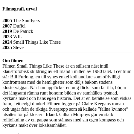
Filmografi, urval
2005
The Sunflyers
2007
Duffel
2019
De Patrick
2023
WIL
2024
Small Things Like These
2025
Steve
Om filmen
Filmen Small Things Like These är en stillsam näst intill
klaustrofobisk skildring av ett Irland i mitten av 1980 talet. I centrum
står Bill Furlong, en till synes enkel kolhandlare som ofrivilligt
konfronteras med de hemligheter som döljs bakom stadens
klosterväggar. När han upptäcker en ung flicka som far illa, börjar
det långsamt rämna runt honom: bilden av samhällets tystnad,
kyrkans makt och hans egen historia. Det är en berättelse som viskas
fram, i ett evigt dunkel. Filmen bygger på Claire Keegans roman
och utgår från de riktiga övergrepp som så kallade ”fallna kvinnor”
utsattes för på kloster i Irland. Cillian Murphys gör en stark
rolltolkning av en pappa som stångas med sin egen kompass och
kyrkans makt över lokalsamhället.