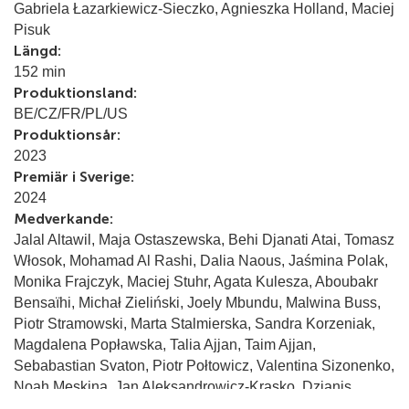
Gabriela Łazarkiewicz-Sieczko, Agnieszka Holland, Maciej
Pisuk
Längd:
152 min
Produktionsland:
BE/CZ/FR/PL/US
Produktionsår:
2023
Premiär i Sverige:
2024
Medverkande:
Jalal Altawil, Maja Ostaszewska, Behi Djanati Atai, Tomasz
Włosok, Mohamad Al Rashi, Dalia Naous, Jaśmina Polak,
Monika Frajczyk, Maciej Stuhr, Agata Kulesza, Aboubakr
Bensaïhi, Michał Zieliński, Joely Mbundu, Malwina Buss,
Piotr Stramowski, Marta Stalmierska, Sandra Korzeniak,
Magdalena Popławska, Talia Ajjan, Taim Ajjan,
Sebabastian Svaton, Piotr Połtowicz, Valentina Sizonenko,
Noah Meskina, Jan Aleksandrowicz-Krasko, Dzianis
Tarasenka, Wojciech Kałużyński, Alan Al Murtatha, Perwar