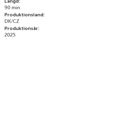
Längd:
90 min
Produktionsland:
DK/CZ
Produktionsår:
2025
Premiär i Sverige:
2025
Medverkande:
Pavel Talankin
Filmografi, urval
2025
Mr. Nobody mod Putin
Att behöva fly sitt land och lämna sitt hem, sina vänner
och sitt sammanhang pga en dokumentärfilm. Så blev
det för Pavel ”Pasha” Talankin när hans film Mr Nobody
Aginst Putin skulle ha premiär.